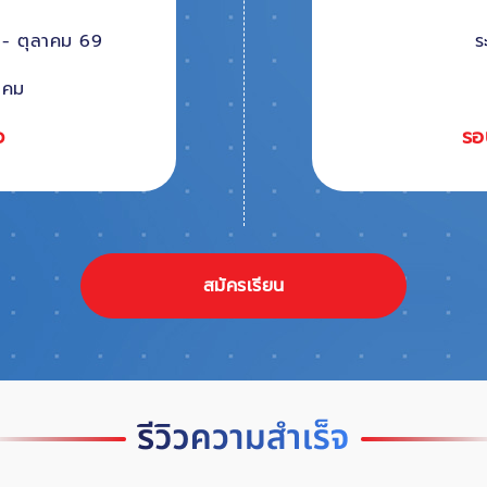
ี้ - ตุลาคม 69
ร
ลาคม
ว
รอ
สมัครเรียน