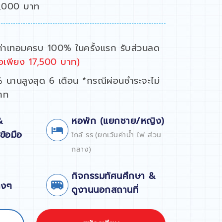
5,000 บาท
่าเทอมครบ 100% ในครั้งแรก รับส่วนลด
ือเพียง 17,500 บาท)
% นานสูงสุด 6 เดือน *กรณีผ่อนชำระจะไม่
าท
&
หอพัก (แยกชาย/หญิง)
ข้อมือ
ใกล้ รร.(ยกเว้นค่าน้ำ ไฟ ส่วน
กลาง)
กิจกรรมทัศนศึกษา &
างๆ
ดูงานนอกสถานที่